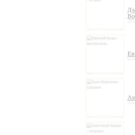
Д
В
гит
Ев
виол
Ан
сопр