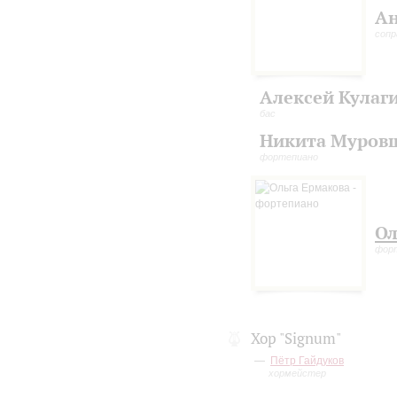
Ан
сопр
Алексей Кулаг
бас
Никита Муров
фортепиано
Ол
фор
Хор "Signum"
Пётр Гайдуков
хормейстер