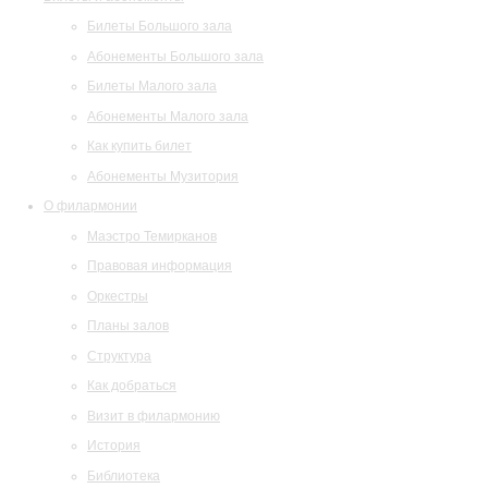
Билеты Большого зала
Абонементы Большого зала
Билеты Малого зала
Абонементы Малого зала
Как купить билет
Абонементы Музитория
О филармонии
Маэстро Темирканов
Правовая информация
Оркестры
Планы залов
Структура
Как добраться
Визит в филармонию
История
Библиотека