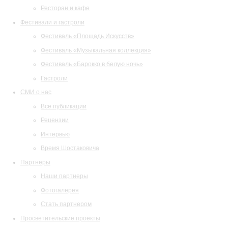
Ресторан и кафе
Фестивали и гастроли
Фестиваль «Площадь Искусств»
Фестиваль «Музыкальная коллекция»
Фестиваль «Барокко в белую ночь»
Гастроли
СМИ о нас
Все публикации
Рецензии
Интервью
Время Шостаковича
Партнеры
Наши партнеры
Фотогалерея
Стать партнером
Просветительские проекты