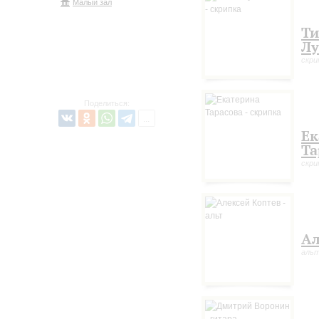
Малый зал
Ти
Лу
скри
Поделиться:
Ек
Та
скри
Ал
аль