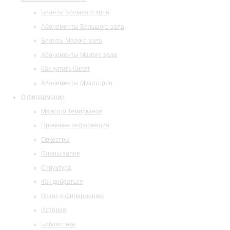
Билеты Большого зала
Абонементы Большого зала
Билеты Малого зала
Абонементы Малого зала
Как купить билет
Абонементы Музитория
О филармонии
Маэстро Темирканов
Правовая информация
Оркестры
Планы залов
Структура
Как добраться
Визит в филармонию
История
Библиотека