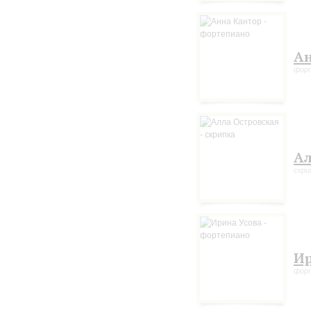
Ан
фор
Ал
скри
Ир
фор