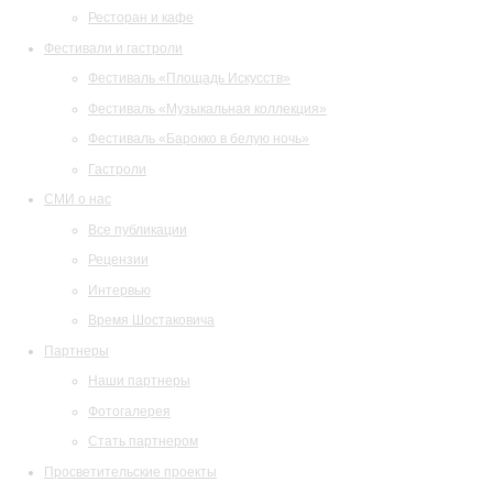
Ресторан и кафе
Фестивали и гастроли
Фестиваль «Площадь Искусств»
Фестиваль «Музыкальная коллекция»
Фестиваль «Барокко в белую ночь»
Гастроли
СМИ о нас
Все публикации
Рецензии
Интервью
Время Шостаковича
Партнеры
Наши партнеры
Фотогалерея
Стать партнером
Просветительские проекты