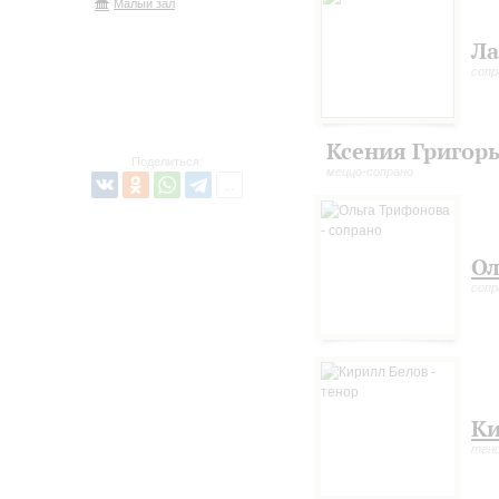
Малый зал
Ла
сопр
Ксения Григор
Поделиться:
меццо-сопрано
Ол
сопр
Ки
тен