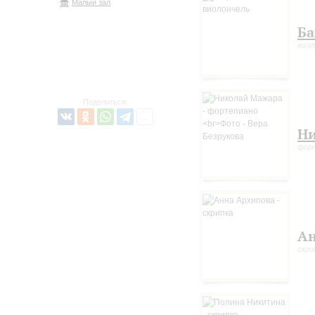
Малый зал
Ба
виол
Поделиться:
Ни
фор
Ан
скри