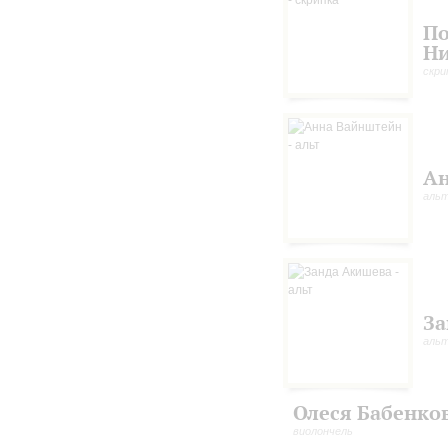
П
Н
скри
Ан
аль
За
аль
Олеся Бабенко
виолончель