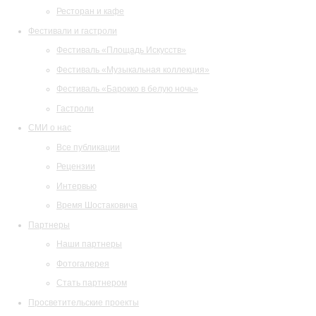
Ресторан и кафе
Фестивали и гастроли
Фестиваль «Площадь Искусств»
Фестиваль «Музыкальная коллекция»
Фестиваль «Барокко в белую ночь»
Гастроли
СМИ о нас
Все публикации
Рецензии
Интервью
Время Шостаковича
Партнеры
Наши партнеры
Фотогалерея
Стать партнером
Просветительские проекты