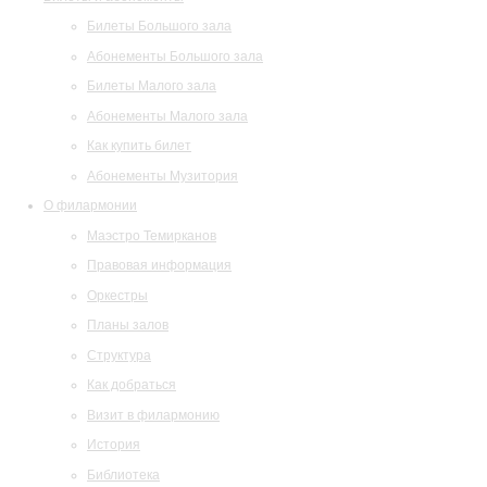
Билеты Большого зала
Абонементы Большого зала
Билеты Малого зала
Абонементы Малого зала
Как купить билет
Абонементы Музитория
О филармонии
Маэстро Темирканов
Правовая информация
Оркестры
Планы залов
Структура
Как добраться
Визит в филармонию
История
Библиотека