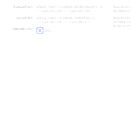
Большой зал:
191186, Санкт-Петербург, Михайловская ул., 2
Часы работы
+7 (812) 240-01-00, +7 (812) 240-01-80
Перерыв с 1
Малый зал:
191011, Санкт-Петербург, Невский пр., 30
Часы работы
+7 (812) 240-01-00, +7 (812) 240-01-70
Перерыв с 1
Вопросы на
Напишите нам:
MAX