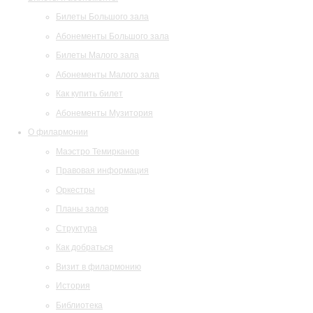
Билеты Большого зала
Абонементы Большого зала
Билеты Малого зала
Абонементы Малого зала
Как купить билет
Абонементы Музитория
О филармонии
Маэстро Темирканов
Правовая информация
Оркестры
Планы залов
Структура
Как добраться
Визит в филармонию
История
Библиотека