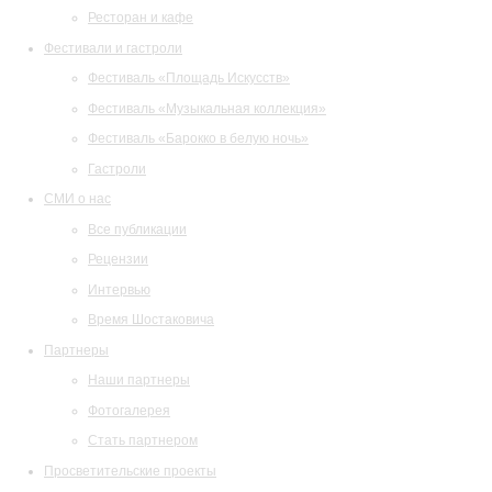
Ресторан и кафе
Фестивали и гастроли
Фестиваль «Площадь Искусств»
Фестиваль «Музыкальная коллекция»
Фестиваль «Барокко в белую ночь»
Гастроли
СМИ о нас
Все публикации
Рецензии
Интервью
Время Шостаковича
Партнеры
Наши партнеры
Фотогалерея
Стать партнером
Просветительские проекты