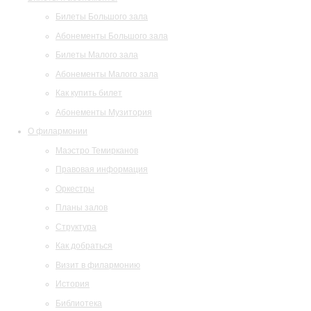
Билеты Большого зала
Абонементы Большого зала
Билеты Малого зала
Абонементы Малого зала
Как купить билет
Абонементы Музитория
О филармонии
Маэстро Темирканов
Правовая информация
Оркестры
Планы залов
Структура
Как добраться
Визит в филармонию
История
Библиотека