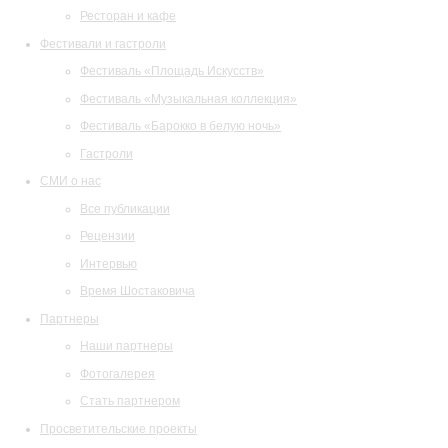
Ресторан и кафе
Фестивали и гастроли
Фестиваль «Площадь Искусств»
Фестиваль «Музыкальная коллекция»
Фестиваль «Барокко в белую ночь»
Гастроли
СМИ о нас
Все публикации
Рецензии
Интервью
Время Шостаковича
Партнеры
Наши партнеры
Фотогалерея
Стать партнером
Просветительские проекты