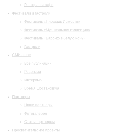
Ресторан и кафе
Фестивали и гастроли
Фестиваль «Площадь Искусств»
Фестиваль «Музыкальная коллекция»
Фестиваль «Барокко в белую ночь»
Гастроли
СМИ о нас
Все публикации
Рецензии
Интервью
Время Шостаковича
Партнеры
Наши партнеры
Фотогалерея
Стать партнером
Просветительские проекты