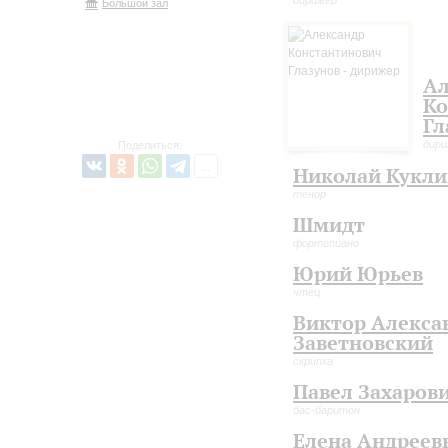
Большой зал
Ал
Ко
Гл
дир
Поделиться:
Николай Кукл
тенор
Шмидт
фортепиано
Юрий Юрьев
чтец
Виктор Алекса
Заветновский
скрипка
Павел Захаров
бас-баритон
Елена Андреев