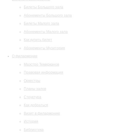
Билеты Большого зала
Абонементы Большого зала
Билеты Малого зала
Абонементы Малого зала
Как купить билет
Абонементы Музитория
О филармонии
Маэстро Темирканов
Правовая информация
Оркестры
Планы залов
Структура
Как добраться
Визит в филармонию
История
Библиотека