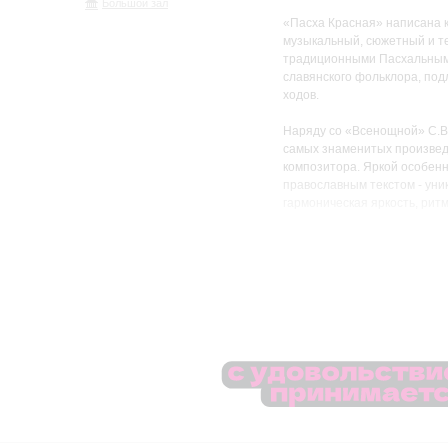
Большой зал
«Пасха Красная» написана 
музыкальный, сюжетный и т
традиционными Пасхальными
славянского фольклора, под
ходов.
Наряду со «Всенощной» С.В
самых знаменитых произвед
композитора. Яркой особенн
православным текстом - уни
гармоническая яркость, рит
глубина и искренность выра
широкого круга слушателей 