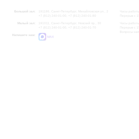
Большой зал:
191186, Санкт-Петербург, Михайловская ул., 2
Часы работы
+7 (812) 240-01-00, +7 (812) 240-01-80
Перерыв с 1
Малый зал:
191011, Санкт-Петербург, Невский пр., 30
Часы работы
+7 (812) 240-01-00, +7 (812) 240-01-70
Перерыв с 1
Вопросы на
Напишите нам:
MAX