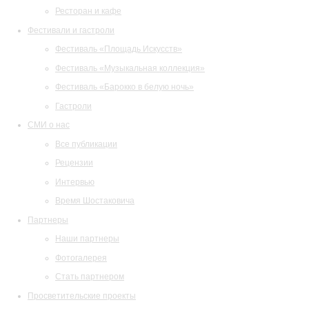
Ресторан и кафе
Фестивали и гастроли
Фестиваль «Площадь Искусств»
Фестиваль «Музыкальная коллекция»
Фестиваль «Барокко в белую ночь»
Гастроли
СМИ о нас
Все публикации
Рецензии
Интервью
Время Шостаковича
Партнеры
Наши партнеры
Фотогалерея
Стать партнером
Просветительские проекты