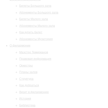
Билеты Большого зала
Абонементы Большого зала
Билеты Малого зала
Абонементы Малого зала
Как купить билет
Абонементы Музитория
О филармонии
Маэстро Темирканов
Правовая информация
Оркестры
Планы залов
Структура
Как добраться
Визит в филармонию
История
Библиотека