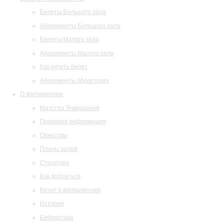
Билеты Большого зала
Абонементы Большого зала
Билеты Малого зала
Абонементы Малого зала
Как купить билет
Абонементы Музитория
О филармонии
Маэстро Темирканов
Правовая информация
Оркестры
Планы залов
Структура
Как добраться
Визит в филармонию
История
Библиотека