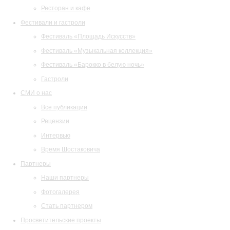
Ресторан и кафе
Фестивали и гастроли
Фестиваль «Площадь Искусств»
Фестиваль «Музыкальная коллекция»
Фестиваль «Барокко в белую ночь»
Гастроли
СМИ о нас
Все публикации
Рецензии
Интервью
Время Шостаковича
Партнеры
Наши партнеры
Фотогалерея
Стать партнером
Просветительские проекты