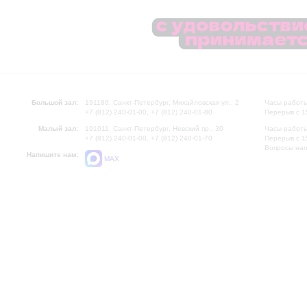
Большой зал:
191186, Санкт-Петербург, Михайловская ул., 2
Часы работы
+7 (812) 240-01-00, +7 (812) 240-01-80
Перерыв с 1
Малый зал:
191011, Санкт-Петербург, Невский пр., 30
Часы работы
+7 (812) 240-01-00, +7 (812) 240-01-70
Перерыв с 1
Вопросы на
Напишите нам:
MAX