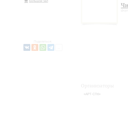
Большой зал
Чи
фор
Поделиться:
Организаторы
«АРТ-СПб»