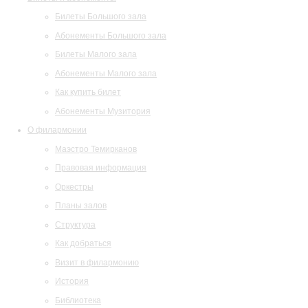
Билеты Большого зала
Абонементы Большого зала
Билеты Малого зала
Абонементы Малого зала
Как купить билет
Абонементы Музитория
О филармонии
Маэстро Темирканов
Правовая информация
Оркестры
Планы залов
Структура
Как добраться
Визит в филармонию
История
Библиотека