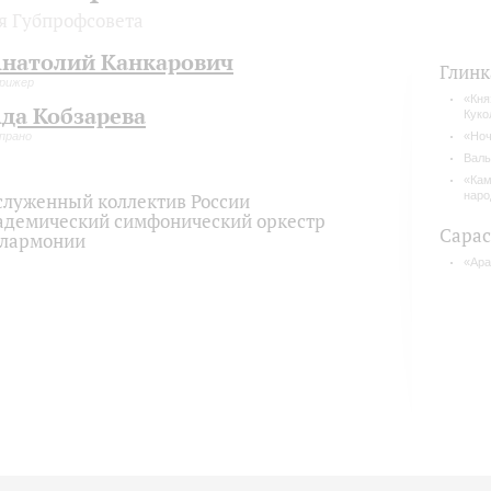
я Губпрофсовета
натолий Канкарович
Глинк
рижер
«Кня
да Кобзарева
Куко
прано
«Ноч
Валь
«Кам
наро
служенный коллектив России
адемический симфонический оркестр
Сарас
лармонии
«Ара