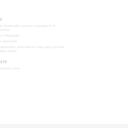
а
зь Холмский», музыка к трагедии Н. В.
льника
ь в Мадриде»
с-фантазия
аринская», фантазия на темы двух русских
дных песен
ате
гонская хота»