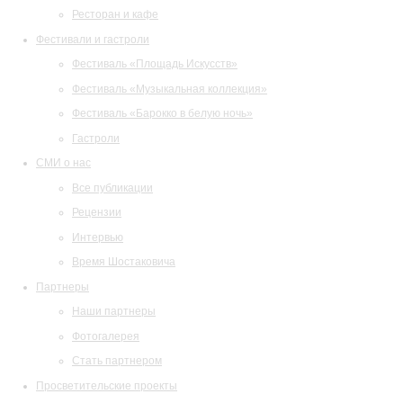
Ресторан и кафе
Фестивали и гастроли
Фестиваль «Площадь Искусств»
Фестиваль «Музыкальная коллекция»
Фестиваль «Барокко в белую ночь»
Гастроли
СМИ о нас
Все публикации
Рецензии
Интервью
Время Шостаковича
Партнеры
Наши партнеры
Фотогалерея
Стать партнером
Просветительские проекты