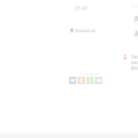
Дл
20:00
А
ди
Большой зал
А
со
За
ак
фи
Поделиться: