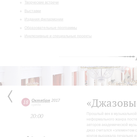
Творческие встречи
Выставки
Издания филармонии
Образовательные программы
Инклюзивные и специальные проекты
«Джазовы
Октября
2017
18
среда
Прошлый век в музыкальной 
20:00
неформального жанра постеп
авторов академической муз
джаз считался «элементом 
кругов выражала печально из