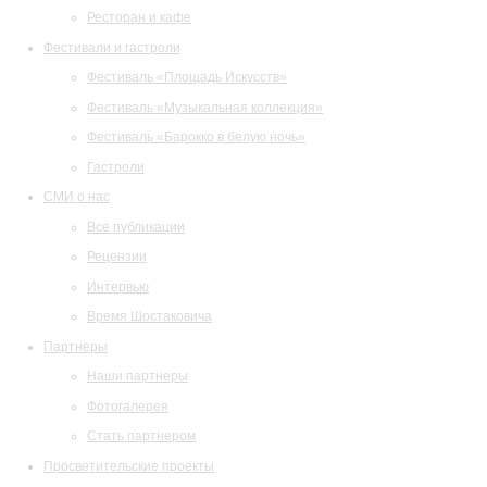
Ресторан и кафе
Фестивали и гастроли
Фестиваль «Площадь Искусств»
Фестиваль «Музыкальная коллекция»
Фестиваль «Барокко в белую ночь»
Гастроли
СМИ о нас
Все публикации
Рецензии
Интервью
Время Шостаковича
Партнеры
Наши партнеры
Фотогалерея
Стать партнером
Просветительские проекты