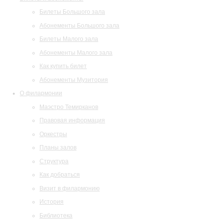
Билеты Большого зала
Абонементы Большого зала
Билеты Малого зала
Абонементы Малого зала
Как купить билет
Абонементы Музитория
О филармонии
Маэстро Темирканов
Правовая информация
Оркестры
Планы залов
Структура
Как добраться
Визит в филармонию
История
Библиотека