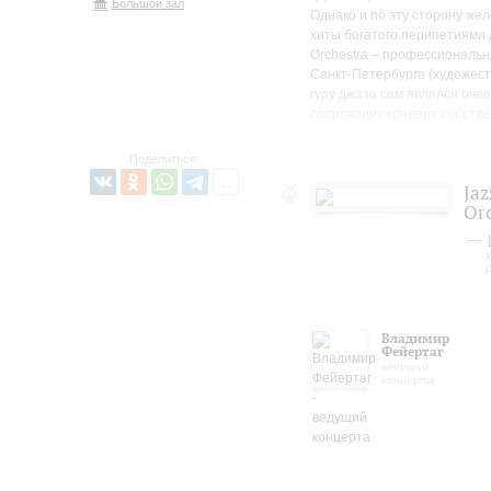
Большой зал
Однако и по эту сторону же
хиты богатого перипетиями 
Orchestra – профессиональн
Санкт-Петербурга (художест
гуру джаза сам являлся оче
сопроводит концерт собств
Поделиться:
Jaz
Or
Владимир
Фейертаг
ведущий
концерта