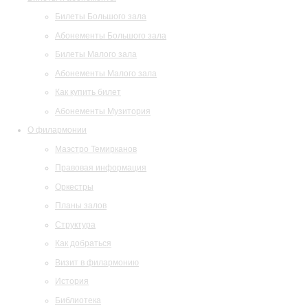
Билеты Большого зала
Абонементы Большого зала
Билеты Малого зала
Абонементы Малого зала
Как купить билет
Абонементы Музитория
О филармонии
Маэстро Темирканов
Правовая информация
Оркестры
Планы залов
Структура
Как добраться
Визит в филармонию
История
Библиотека