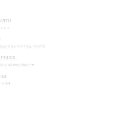
атти
сонаты
с
ации и фуга на тему Генделя
анинов
ации на тему Корелли
бин
ата №4