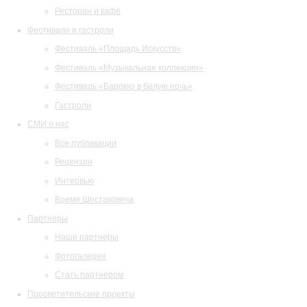
Ресторан и кафе
Фестивали и гастроли
Фестиваль «Площадь Искусств»
Фестиваль «Музыкальная коллекция»
Фестиваль «Барокко в белую ночь»
Гастроли
СМИ о нас
Все публикации
Рецензии
Интервью
Время Шостаковича
Партнеры
Наши партнеры
Фотогалерея
Стать партнером
Просветительские проекты