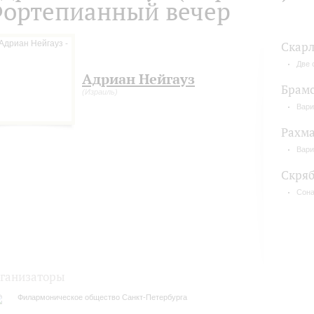
ортепианный вечер
Скарл
Две 
Адриан Нейгауз
Брам
(Израиль)
Вари
Рахм
Вари
Скря
Сон
ганизаторы
Филармоническое общество Санкт-Петербурга