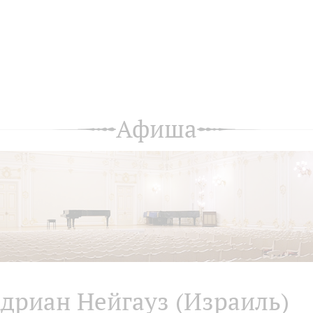
Афиша
дриан Нейгауз (Израиль)