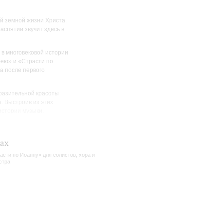
й земной жизни Христа.
аспятии звучит здесь в
в многовековой истории
фею» и «Страсти по
а после первого
разительной красоты
. Выстроив из этих
истории музыки,
щей театральностью
Бах
асти по Иоанну» для солистов, хора и
стра