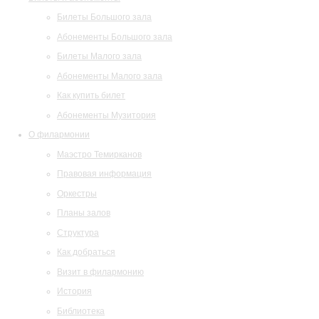
Билеты Большого зала
Абонементы Большого зала
Билеты Малого зала
Абонементы Малого зала
Как купить билет
Абонементы Музитория
О филармонии
Маэстро Темирканов
Правовая информация
Оркестры
Планы залов
Структура
Как добраться
Визит в филармонию
История
Библиотека