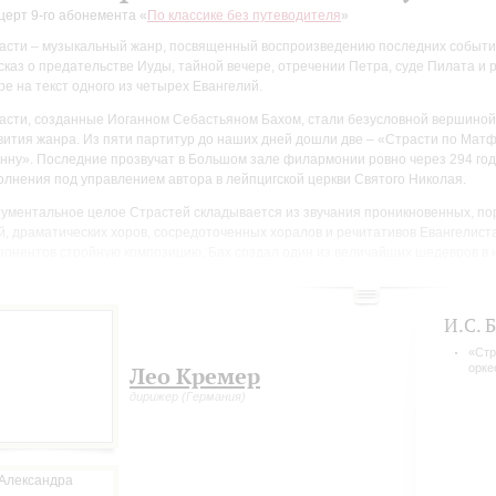
церт 9-го абонемента «
По классике без путеводителя
»
асти – музыкальный жанр, посвященный воспроизведению последних событи
сказ о предательстве Иуды, тайной вечере, отречении Петра, суде Пилата и р
ре на текст одного из четырех Евангелий.
асти, созданные Иоганном Себастьяном Бахом, стали безусловной вершиной 
вития жанра. Из пяти партитур до наших дней дошли две – «Страсти по Мат
нну». Последние прозвучат в Большом зале филармонии ровно через 294 год
олнения под управлением автора в лейпцигской церкви Святого Николая.
ументальное целое Страстей складывается из звучания проникновенных, по
й, драматических хоров, сосредоточенных хоралов и речитативов Евангелиста
понентов стройную композицию, Бах создал один из величайших шедевров в 
вительным образом сочетающий высоту религиозного чувства с захватываю
ествования.
И.С. 
«Стр
орке
Лео Кремер
дирижер (Германия)