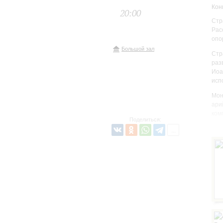
Кон
20:00
Стр
Рас
опо
Большой зал
Стр
раз
Иоа
исп
Мон
ари
ком
Поделиться:
уди
пов