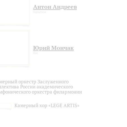
Антон Андреев
баритон
Юрий Мончак
бас
мерный оркестр Заслуженного
ллектива России академического
мфонического оркестра филармонии
Камерный хор «LEGE ARTIS»