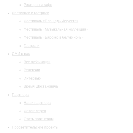
Ресторан и кафе
Фестивали и гастроли
Фестиваль «Площадь Искусств»
Фестиваль «Музыкальная коллекция»
Фестиваль «Барокко в белую ночь»
Гастроли
СМИ о нас
Все публикации
Рецензии
Интервью
Время Шостаковича
Партнеры
Наши партнеры
Фотогалерея
Стать партнером
Просветительские проекты