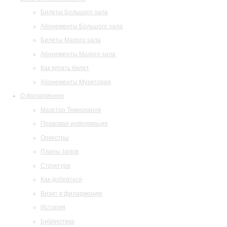
Билеты Большого зала
Абонементы Большого зала
Билеты Малого зала
Абонементы Малого зала
Как купить билет
Абонементы Музитория
О филармонии
Маэстро Темирканов
Правовая информация
Оркестры
Планы залов
Структура
Как добраться
Визит в филармонию
История
Библиотека