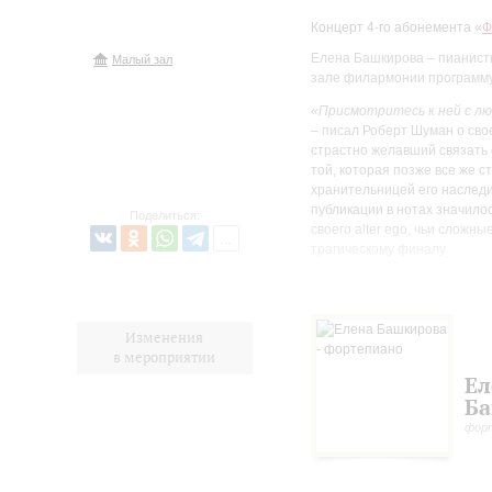
Концерт 4-го абонемента «
Ф
Елена Башкирова – пианистк
Малый зал
зале филармонии программу
«Присмотритесь к ней с лю
– писал Роберт Шуман о сво
страстно желавший связать с
той, которая позже все же с
хранительницей его наследи
публикации в нотах значило
Поделиться:
своего alter ego, чьи сложн
трагическому финалу.
Сопоставимый уровень взрыв
Александра Скрябина, но эк
человеческими страстями: св
Изменения
моменту создания сонаты е
в мероприятии
«Мистерии»: в ней должны б
Ел
композитор, положит начало
Б
Также в программе концерта
фор
удивительный мир – такой, к