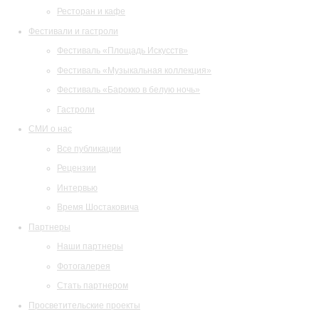
Ресторан и кафе
Фестивали и гастроли
Фестиваль «Площадь Искусств»
Фестиваль «Музыкальная коллекция»
Фестиваль «Барокко в белую ночь»
Гастроли
СМИ о нас
Все публикации
Рецензии
Интервью
Время Шостаковича
Партнеры
Наши партнеры
Фотогалерея
Стать партнером
Просветительские проекты