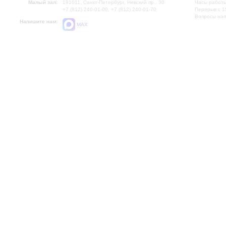
Малый зал:
191011, Санкт-Петербург, Невский пр., 30
Часы работы
+7 (812) 240-01-00, +7 (812) 240-01-70
Перерыв с 1
Вопросы на
Напишите нам:
MAX