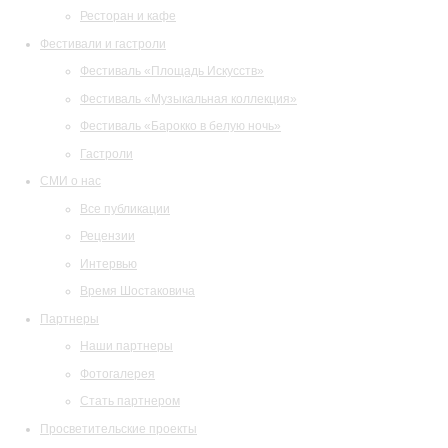
Ресторан и кафе
Фестивали и гастроли
Фестиваль «Площадь Искусств»
Фестиваль «Музыкальная коллекция»
Фестиваль «Барокко в белую ночь»
Гастроли
СМИ о нас
Все публикации
Рецензии
Интервью
Время Шостаковича
Партнеры
Наши партнеры
Фотогалерея
Стать партнером
Просветительские проекты