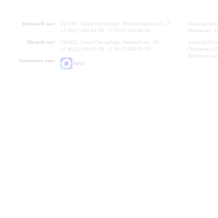
Большой зал:
191186, Санкт-Петербург, Михайловская ул., 2
Часы работы
+7 (812) 240-01-00, +7 (812) 240-01-80
Перерыв с 1
Малый зал:
191011, Санкт-Петербург, Невский пр., 30
Часы работы
+7 (812) 240-01-00, +7 (812) 240-01-70
Перерыв с 1
Вопросы на
Напишите нам:
MAX