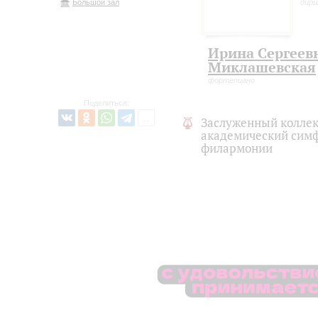
Большой зал
дир
Ирина Сергеев
Миклашевская
фортепиано
Поделиться:
Заслуженный коллек
академический симф
филармонии