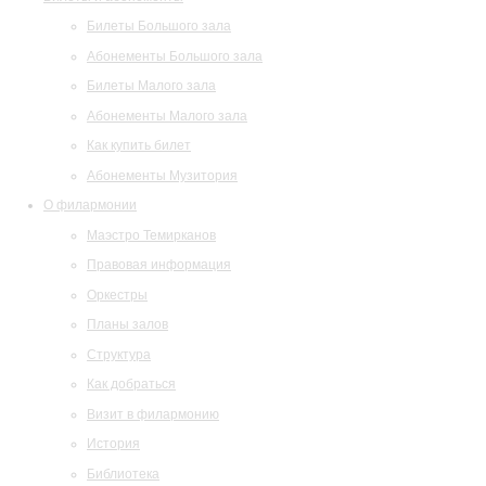
Билеты Большого зала
Абонементы Большого зала
Билеты Малого зала
Абонементы Малого зала
Как купить билет
Абонементы Музитория
О филармонии
Маэстро Темирканов
Правовая информация
Оркестры
Планы залов
Структура
Как добраться
Визит в филармонию
История
Библиотека