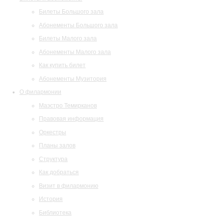
Билеты Большого зала
Абонементы Большого зала
Билеты Малого зала
Абонементы Малого зала
Как купить билет
Абонементы Музитория
О филармонии
Маэстро Темирканов
Правовая информация
Оркестры
Планы залов
Структура
Как добраться
Визит в филармонию
История
Библиотека