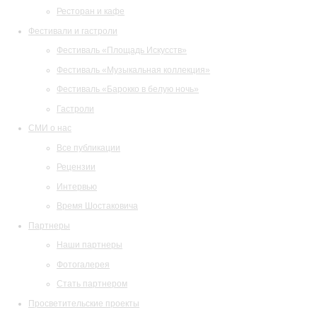
Ресторан и кафе
Фестивали и гастроли
Фестиваль «Площадь Искусств»
Фестиваль «Музыкальная коллекция»
Фестиваль «Барокко в белую ночь»
Гастроли
СМИ о нас
Все публикации
Рецензии
Интервью
Время Шостаковича
Партнеры
Наши партнеры
Фотогалерея
Стать партнером
Просветительские проекты