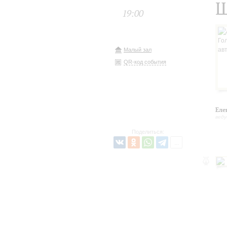
Ш
19:00
Малый зал
QR-код события
Еле
вед
Поделиться: