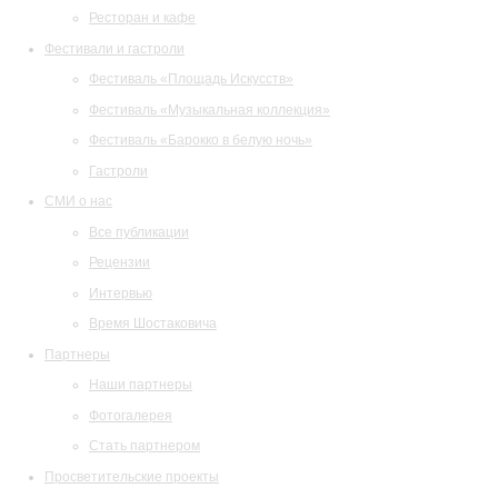
Ресторан и кафе
Фестивали и гастроли
Фестиваль «Площадь Искусств»
Фестиваль «Музыкальная коллекция»
Фестиваль «Барокко в белую ночь»
Гастроли
СМИ о нас
Все публикации
Рецензии
Интервью
Время Шостаковича
Партнеры
Наши партнеры
Фотогалерея
Стать партнером
Просветительские проекты