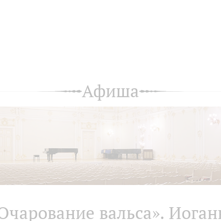
Афиша
Очарование вальса». Иоган