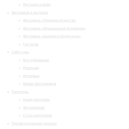
Ресторан и кафе
Фестивали и гастроли
Фестиваль «Площадь Искусств»
Фестиваль «Музыкальная коллекция»
Фестиваль «Барокко в белую ночь»
Гастроли
СМИ о нас
Все публикации
Рецензии
Интервью
Время Шостаковича
Партнеры
Наши партнеры
Фотогалерея
Стать партнером
Просветительские проекты