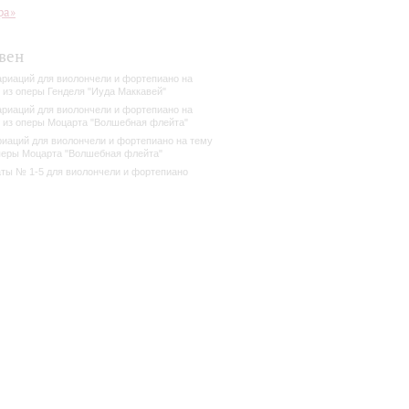
ра»
вен
ариаций для виолончели и фортепиано на
 из оперы Генделя "Иуда Маккавей"
ариаций для виолончели и фортепиано на
 из оперы Моцарта "Волшебная флейта"
риаций для виолончели и фортепиано на тему
перы Моцарта "Волшебная флейта"
ты № 1-5 для виолончели и фортепиано