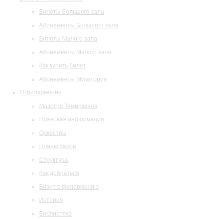
Билеты Большого зала
Абонементы Большого зала
Билеты Малого зала
Абонементы Малого зала
Как купить билет
Абонементы Музитория
О филармонии
Маэстро Темирканов
Правовая информация
Оркестры
Планы залов
Структура
Как добраться
Визит в филармонию
История
Библиотека