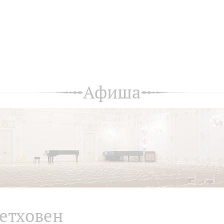
Афиша
етховен