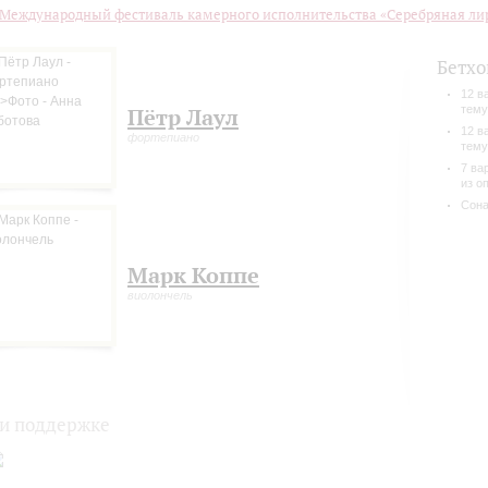
 Международный фестиваль камерного исполнительства «Серебряная ли
Бетхо
12 в
тему
Пётр Лаул
12 в
фортепиано
тему
7 ва
из о
Сона
Марк Коппе
виолончель
и поддержке