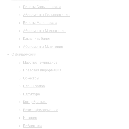
Билеты Большого зала
Абонементы Большого зала
Билеты Малого зала
Абонементы Малого зала
Как купить билет
Абонементы Музитория
О филармонии
Маэстро Темирканов
Правовая информация
Оркестры
Планы залов
Структура
Как добраться
Визит в филармонию
История
Библиотека