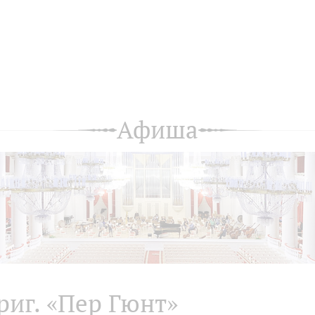
Афиша
риг. «Пер Гюнт»