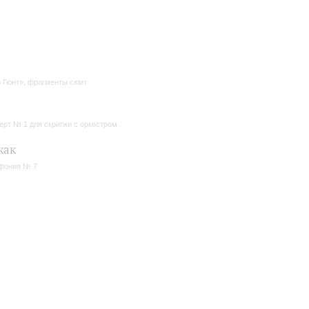
 Гюнт», фрагменты сюит
ерт № 1 для скрипки с оркестром
жак
фония № 7