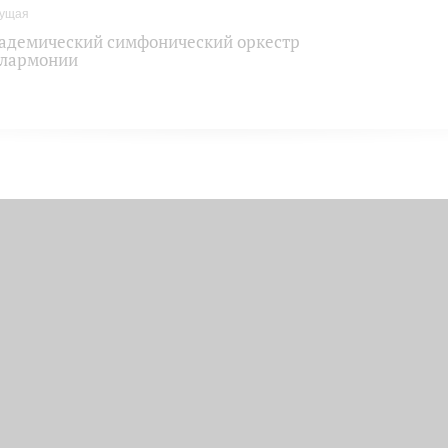
адемический симфонический оркестр
лармонии