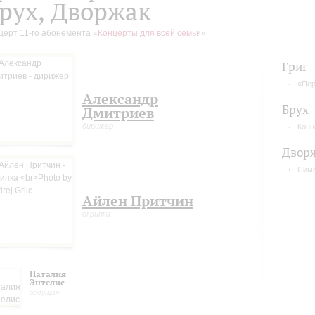
рух, Дворжак
церт 11-го абонемента «
Концерты для всей семьи
»
Григ
«Пер
Александр
Брух
Дмитриев
дирижер
Конц
Двор
Сим
Айлен Притчин
скрипка
Наталия
Энтелис
ведущая