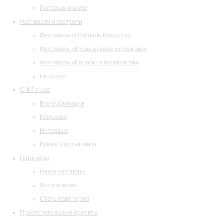
Ресторан и кафе
Фестивали и гастроли
Фестиваль «Площадь Искусств»
Фестиваль «Музыкальная коллекция»
Фестиваль «Барокко в белую ночь»
Гастроли
СМИ о нас
Все публикации
Рецензии
Интервью
Время Шостаковича
Партнеры
Наши партнеры
Фотогалерея
Стать партнером
Просветительские проекты