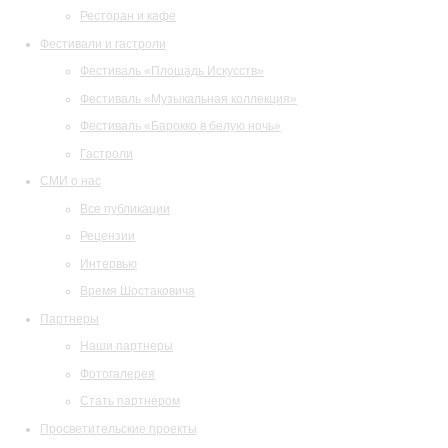
Ресторан и кафе
Фестивали и гастроли
Фестиваль «Площадь Искусств»
Фестиваль «Музыкальная коллекция»
Фестиваль «Барокко в белую ночь»
Гастроли
СМИ о нас
Все публикации
Рецензии
Интервью
Время Шостаковича
Партнеры
Наши партнеры
Фотогалерея
Стать партнером
Просветительские проекты