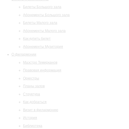
Билеты Большого зала
Абонементы Большого зала
Билеты Малого зала
Абонементы Малого зала
Как купить билет
Абонементы Музитория
О филармонии
Маэстро Темирканов
Правовая информация
Оркестры
Планы залов
Структура
Как добраться
Визит в филармонию
История
Библиотека