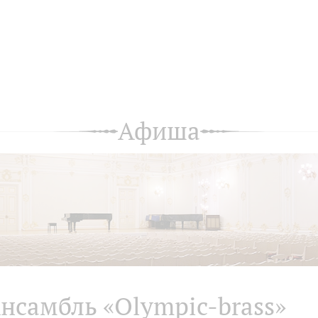
Афиша
нсамбль «Olympic-brass»