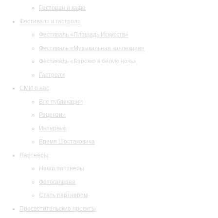
Ресторан и кафе
Фестивали и гастроли
Фестиваль «Площадь Искусств»
Фестиваль «Музыкальная коллекция»
Фестиваль «Барокко в белую ночь»
Гастроли
СМИ о нас
Все публикации
Рецензии
Интервью
Время Шостаковича
Партнеры
Наши партнеры
Фотогалерея
Стать партнером
Просветительские проекты