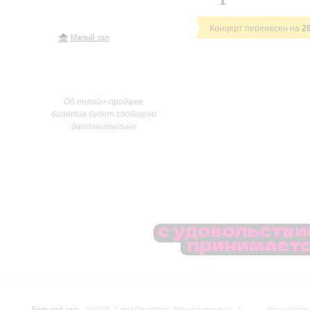
Концерт перенесен на
2
Малый зал
Об онлайн-продаже
билетов будет сообщено
дополнительно
Большой зал:
191186, Санкт-Петербург, Михайловская ул., 2
Часы работы