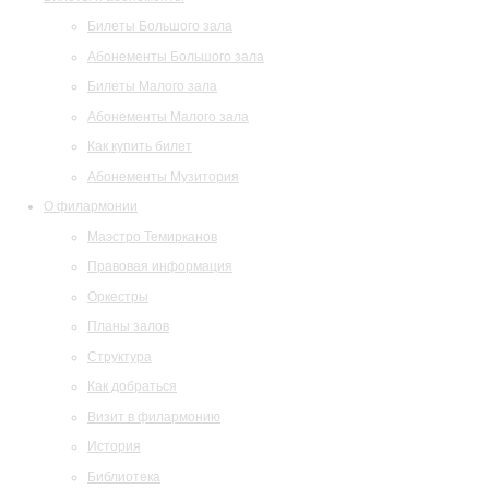
Билеты Большого зала
Абонементы Большого зала
Билеты Малого зала
Абонементы Малого зала
Как купить билет
Абонементы Музитория
О филармонии
Маэстро Темирканов
Правовая информация
Оркестры
Планы залов
Структура
Как добраться
Визит в филармонию
История
Библиотека