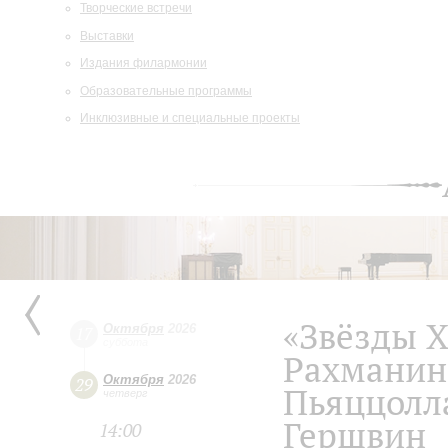
Творческие встречи
Выставки
Издания филармонии
Образовательные программы
Инклюзивные и специальные проекты
«Звёзды Х
Октября
2026
17
суббота
Рахманин
Октября
2026
29
Пьяццолла
четверг
Гершвин
14:00