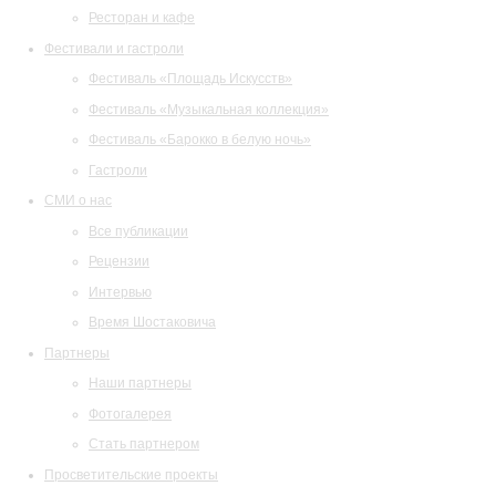
Ресторан и кафе
Фестивали и гастроли
Фестиваль «Площадь Искусств»
Фестиваль «Музыкальная коллекция»
Фестиваль «Барокко в белую ночь»
Гастроли
СМИ о нас
Все публикации
Рецензии
Интервью
Время Шостаковича
Партнеры
Наши партнеры
Фотогалерея
Стать партнером
Просветительские проекты