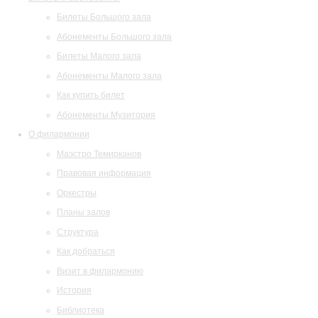
Билеты Большого зала
Абонементы Большого зала
Билеты Малого зала
Абонементы Малого зала
Как купить билет
Абонементы Музитория
О филармонии
Маэстро Темирканов
Правовая информация
Оркестры
Планы залов
Структура
Как добраться
Визит в филармонию
История
Библиотека