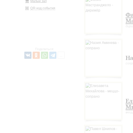
Малый зал
QR-код события
Ф
Ма
дир
Поделиться:
На
сопр
Ел
М
мецц