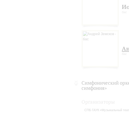
Ио
бас
Ан
бас
Симфонический орке
симфония»
Организаторы
СПБ ГАУК «Музыкальный теат