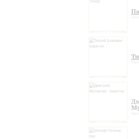
Па
тен
Ти
бар
Д
М
бар