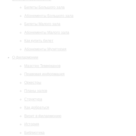
Билеты Большого зала
Абонементы Большого зала
Билеты Малого зала
Абонементы Малого зала
Как купить билет
Абонементы Музитория
О филармонии
Маэстро Темирканов
Правовая информация
Оркестры
Планы залов
Структура
Как добраться
Визит в филармонию
История
Библиотека