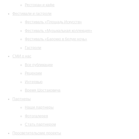
Ресторан и кафе
Фестивали и гастроли
Фестиваль «Площадь Искусств»
Фестиваль «Музыкальная коллекция»
Фестиваль «Барокко в белую ночь»
Гастроли
СМИ о нас
Все публикации
Рецензии
Интервью
Время Шостаковича
Партнеры
Наши партнеры
Фотогалерея
Стать партнером
Просветительские проекты