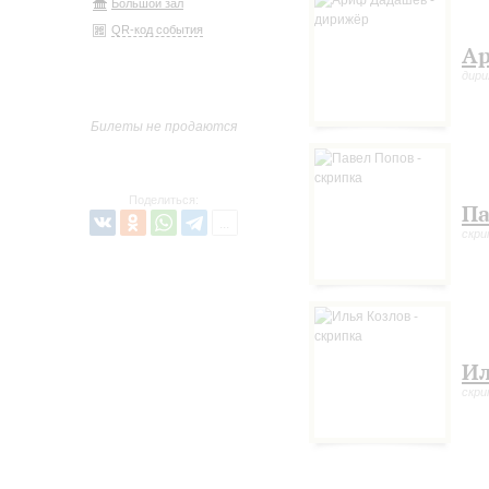
Большой зал
QR-код события
Ар
дир
Билеты не продаются
Поделиться:
Па
скри
Ил
скри