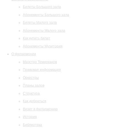
Билеты Большого зала
Абонементы Большого зала
Билеты Малого зала
Абонементы Малого зала
Как купить билет
Абонементы Музитория
О филармонии
Маэстро Темирканов
Правовая информация
Оркестры
Планы залов
Структура
Как добраться
Визит в филармонию
История
Библиотека