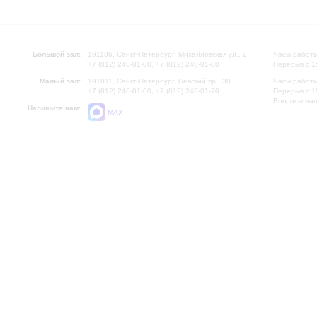
Большой зал:
191186, Санкт-Петербург, Михайловская ул., 2
Часы работы
+7 (812) 240-01-00, +7 (812) 240-01-80
Перерыв с 1
Малый зал:
191011, Санкт-Петербург, Невский пр., 30
Часы работы
+7 (812) 240-01-00, +7 (812) 240-01-70
Перерыв с 1
Вопросы на
Напишите нам:
MAX