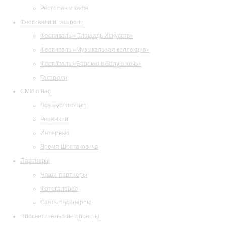
Ресторан и кафе
Фестивали и гастроли
Фестиваль «Площадь Искусств»
Фестиваль «Музыкальная коллекция»
Фестиваль «Барокко в белую ночь»
Гастроли
СМИ о нас
Все публикации
Рецензии
Интервью
Время Шостаковича
Партнеры
Наши партнеры
Фотогалерея
Стать партнером
Просветительские проекты