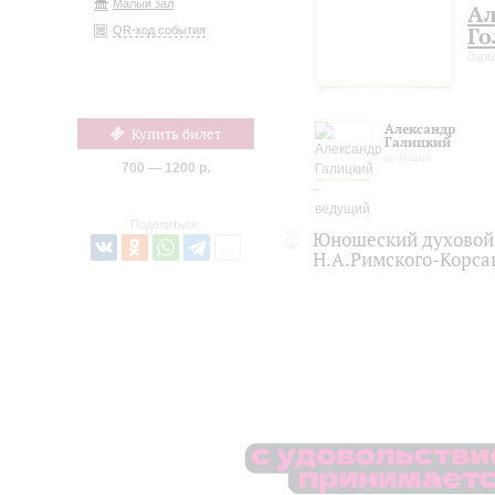
Малый зал
Ал
Го
QR-код события
дир
Александр
Купить билет
Галицкий
ведущий
700 — 1200 р.
Поделиться:
Юношеский духовой
Н.А.Римского-Корса