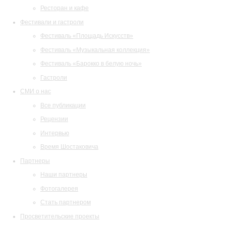
Ресторан и кафе
Фестивали и гастроли
Фестиваль «Площадь Искусств»
Фестиваль «Музыкальная коллекция»
Фестиваль «Барокко в белую ночь»
Гастроли
СМИ о нас
Все публикации
Рецензии
Интервью
Время Шостаковича
Партнеры
Наши партнеры
Фотогалерея
Стать партнером
Просветительские проекты