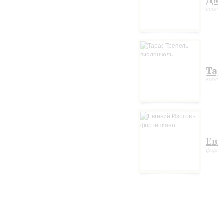
Д
виол
Та
виол
Ев
фор