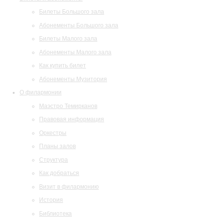
Билеты Большого зала
Абонементы Большого зала
Билеты Малого зала
Абонементы Малого зала
Как купить билет
Абонементы Музитория
О филармонии
Маэстро Темирканов
Правовая информация
Оркестры
Планы залов
Структура
Как добраться
Визит в филармонию
История
Библиотека