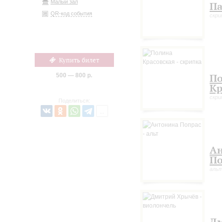
Малый зал
Па
QR-код события
скри
Купить билет
500 — 800 р.
П
Кр
скри
Поделиться:
А
По
аль