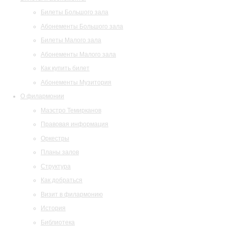
Билеты Большого зала
Абонементы Большого зала
Билеты Малого зала
Абонементы Малого зала
Как купить билет
Абонементы Музитория
О филармонии
Маэстро Темирканов
Правовая информация
Оркестры
Планы залов
Структура
Как добраться
Визит в филармонию
История
Библиотека