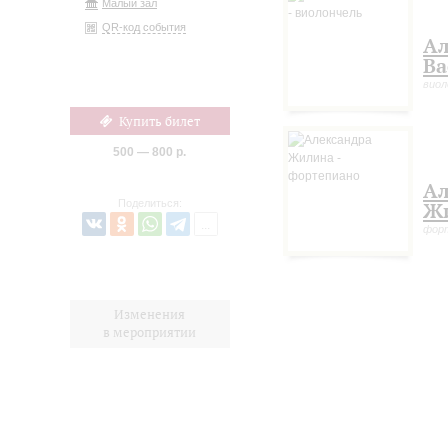
Малый зал
QR-код события
Ал
Ва
виол
Купить билет
500 — 800 р.
Ал
Поделиться:
Ж
фор
Изменения
в мероприятии