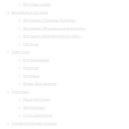
Ресторан и кафе
Фестивали и гастроли
Фестиваль «Площадь Искусств»
Фестиваль «Музыкальная коллекция»
Фестиваль «Барокко в белую ночь»
Гастроли
СМИ о нас
Все публикации
Рецензии
Интервью
Время Шостаковича
Партнеры
Наши партнеры
Фотогалерея
Стать партнером
Просветительские проекты