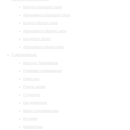
Билеты Большого зала
Абонементы Большого зала
Билеты Малого зала
Абонементы Малого зала
Как купить билет
Абонементы Музитория
О филармонии
Маэстро Темирканов
Правовая информация
Оркестры
Планы залов
Структура
Как добраться
Визит в филармонию
История
Библиотека