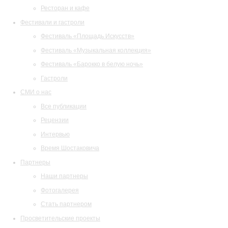
Ресторан и кафе
Фестивали и гастроли
Фестиваль «Площадь Искусств»
Фестиваль «Музыкальная коллекция»
Фестиваль «Барокко в белую ночь»
Гастроли
СМИ о нас
Все публикации
Рецензии
Интервью
Время Шостаковича
Партнеры
Наши партнеры
Фотогалерея
Стать партнером
Просветительские проекты