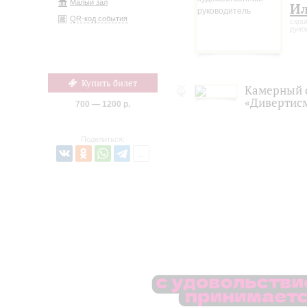
Малый зал
И
QR-код события
скри
руко
Купить билет
Камерный 
«Дивертис
700 — 1200 р.
Поделиться: