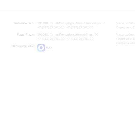
Большой зал:
191186, Санкт-Петербург, Михайловская ул., 2
Часы работы
+7 (812) 240-01-00, +7 (812) 240-01-80
Перерыв с 1
Малый зал:
191011, Санкт-Петербург, Невский пр., 30
Часы работы
+7 (812) 240-01-00, +7 (812) 240-01-70
Перерыв с 1
Вопросы на
Напишите нам:
MAX