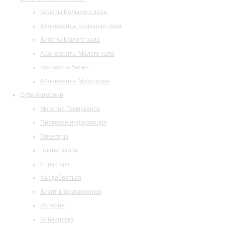
Билеты Большого зала
Абонементы Большого зала
Билеты Малого зала
Абонементы Малого зала
Как купить билет
Абонементы Музитория
О филармонии
Маэстро Темирканов
Правовая информация
Оркестры
Планы залов
Структура
Как добраться
Визит в филармонию
История
Библиотека