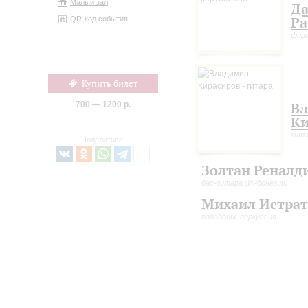
Малый зал
Д
Ра
QR-код события
фор
Купить билет
700 — 1200 р.
В
Ки
гит
Поделиться:
Золтан Реналд
бас-гитара (Индонезия)
Михаил Истрат
барабаны, перкуссия