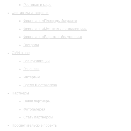
Ресторан и кафе
Фестивали и гастроли
Фестиваль «Площадь Искусств»
Фестиваль «Музыкальная коллекция»
Фестиваль «Барокко в белую ночь»
Гастроли
СМИ о нас
Все публикации
Рецензии
Интервью
Время Шостаковича
Партнеры
Наши партнеры
Фотогалерея
Стать партнером
Просветительские проекты