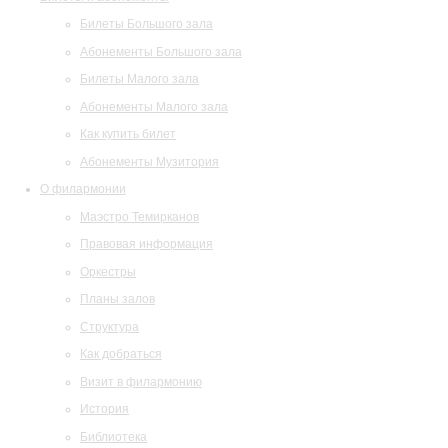
Билеты Большого зала
Абонементы Большого зала
Билеты Малого зала
Абонементы Малого зала
Как купить билет
Абонементы Музитория
О филармонии
Маэстро Темирканов
Правовая информация
Оркестры
Планы залов
Структура
Как добраться
Визит в филармонию
История
Библиотека