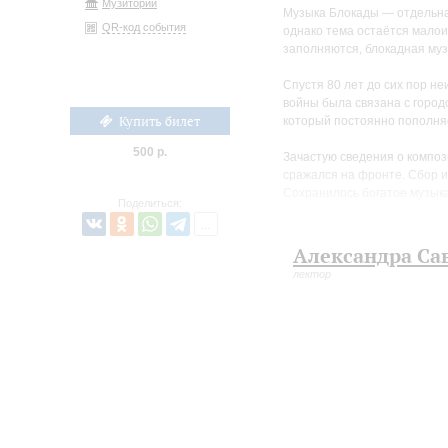
Музиторий
Музыка Блокады — отдельная
QR-код события
однако тема остаётся малои
заполняются, блокадная муз
Спустя 80 лет до сих пор н
войны была связана с город
Купить билет
который постоянно пополняе
500 р.
Зачастую сведения о компози
сражался на фронте. Сбор и
Сохранилось богатое музыка
Поделиться:
неоднократно исполнялись; ч
сочинения равнозначны в му
создателях.
Александра Са
лектор