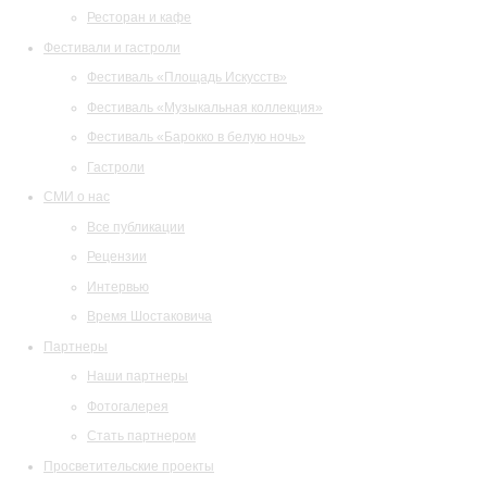
Ресторан и кафе
Фестивали и гастроли
Фестиваль «Площадь Искусств»
Фестиваль «Музыкальная коллекция»
Фестиваль «Барокко в белую ночь»
Гастроли
СМИ о нас
Все публикации
Рецензии
Интервью
Время Шостаковича
Партнеры
Наши партнеры
Фотогалерея
Стать партнером
Просветительские проекты