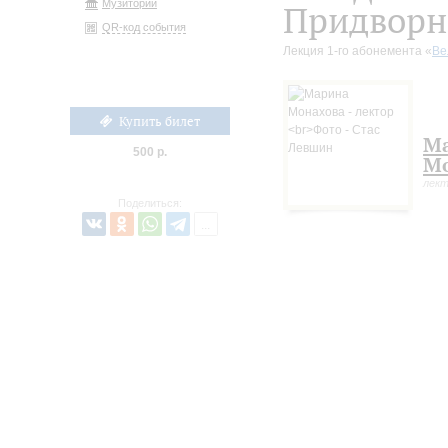
Музиторий
Придворн
QR-код события
Лекция 1-го абонемента «
Ве
Купить билет
М
500 р.
Мо
лек
Поделиться: