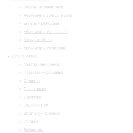
Билеты Большого зала
Абонементы Большого зала
Билеты Малого зала
Абонементы Малого зала
Как купить билет
Абонементы Музитория
О филармонии
Маэстро Темирканов
Правовая информация
Оркестры
Планы залов
Структура
Как добраться
Визит в филармонию
История
Библиотека