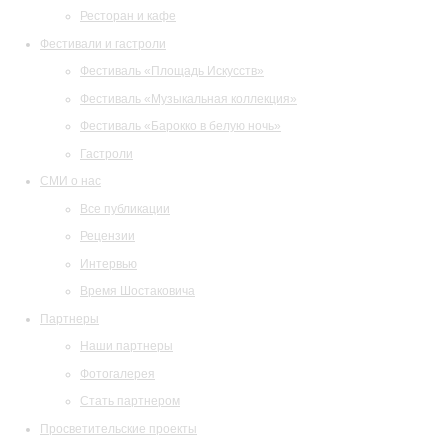
Ресторан и кафе
Фестивали и гастроли
Фестиваль «Площадь Искусств»
Фестиваль «Музыкальная коллекция»
Фестиваль «Барокко в белую ночь»
Гастроли
СМИ о нас
Все публикации
Рецензии
Интервью
Время Шостаковича
Партнеры
Наши партнеры
Фотогалерея
Стать партнером
Просветительские проекты