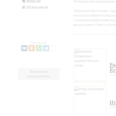
Малый зал
Петербургской филармонии.
QR-код события
«Барышня-крестьянка», одн
написана в имении Большое 
с шекспировскими реминисце
вошла в цикл «Повести Белк
По мотивам «Барышни-кресть
комедия, четыре экранизаци
Поделиться:
Ва
К
Изменения
худо
в мероприятии
Иг
скри