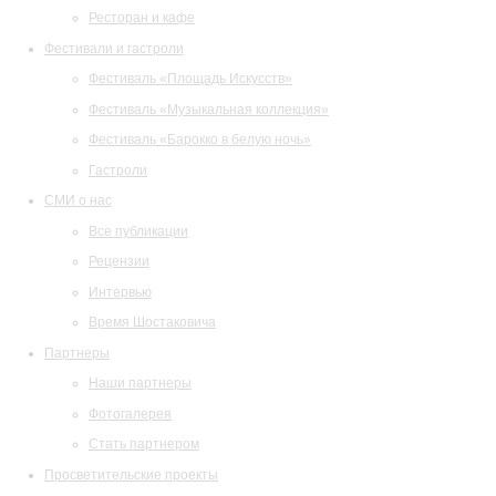
Ресторан и кафе
Фестивали и гастроли
Фестиваль «Площадь Искусств»
Фестиваль «Музыкальная коллекция»
Фестиваль «Барокко в белую ночь»
Гастроли
СМИ о нас
Все публикации
Рецензии
Интервью
Время Шостаковича
Партнеры
Наши партнеры
Фотогалерея
Стать партнером
Просветительские проекты