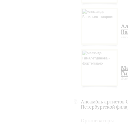
Ал
Ва
кла
М
Ги
фор
Ансамбль артистов 
Петербургской фил
Организаторы