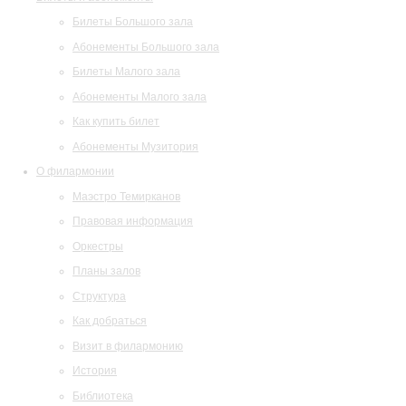
Билеты Большого зала
Абонементы Большого зала
Билеты Малого зала
Абонементы Малого зала
Как купить билет
Абонементы Музитория
О филармонии
Маэстро Темирканов
Правовая информация
Оркестры
Планы залов
Структура
Как добраться
Визит в филармонию
История
Библиотека