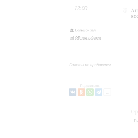
12:00
Ан
во
Большой зал
QR-код события
Билеты не продаются
Поделиться:
Ор
Пр