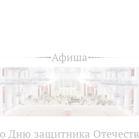
Афиша
о Дню защитника Отечеств