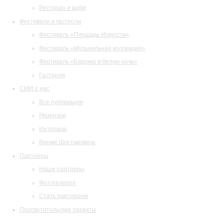
Ресторан и кафе
Фестивали и гастроли
Фестиваль «Площадь Искусств»
Фестиваль «Музыкальная коллекция»
Фестиваль «Барокко в белую ночь»
Гастроли
СМИ о нас
Все публикации
Рецензии
Интервью
Время Шостаковича
Партнеры
Наши партнеры
Фотогалерея
Стать партнером
Просветительские проекты