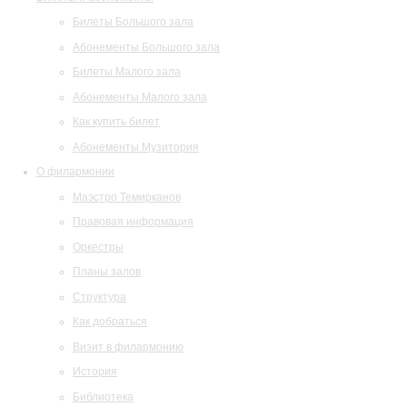
Билеты Большого зала
Абонементы Большого зала
Билеты Малого зала
Абонементы Малого зала
Как купить билет
Абонементы Музитория
О филармонии
Маэстро Темирканов
Правовая информация
Оркестры
Планы залов
Структура
Как добраться
Визит в филармонию
История
Библиотека