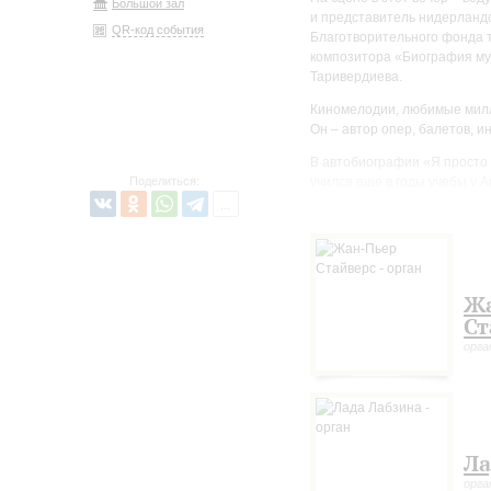
Большой зал
и представитель нидерланд
QR-код события
Благотворительного фонда т
композитора «Биография му
Таривердиева.
Киномелодии, любимые милл
Он – автор опер, балетов, и
В автобиографии «Я просто 
Поделиться:
учился еще в годы учебы у А
Хачатурян уезжал – а это бы
импровизировал. А в послед
Ж
Ст
орга
Ла
орга