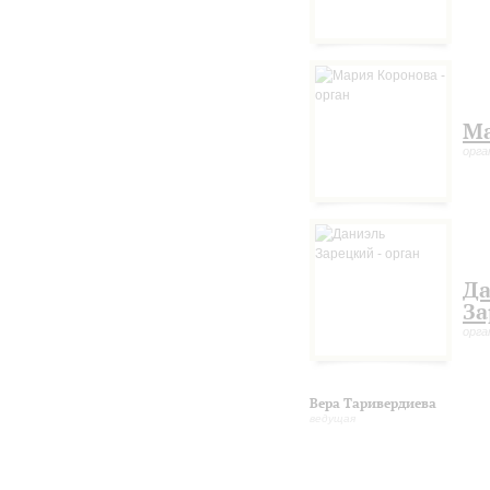
Ма
орга
Да
За
орга
Вера Таривердиева
ведущая