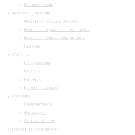
Ресторан и кафе
Фестивали и гастроли
Фестиваль «Площадь Искусств»
Фестиваль «Музыкальная коллекция»
Фестиваль «Барокко в белую ночь»
Гастроли
СМИ о нас
Все публикации
Рецензии
Интервью
Время Шостаковича
Партнеры
Наши партнеры
Фотогалерея
Стать партнером
Просветительские проекты