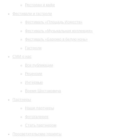
Ресторан и кафе
Фестивали и гастроли
Фестиваль «Площадь Искусств»
Фестиваль «Музыкальная коллекция»
Фестиваль «Барокко в белую ночь»
Гастроли
СМИ о нас
Все публикации
Рецензии
Интервью
Время Шостаковича
Партнеры
Наши партнеры
Фотогалерея
Стать партнером
Просветительские проекты