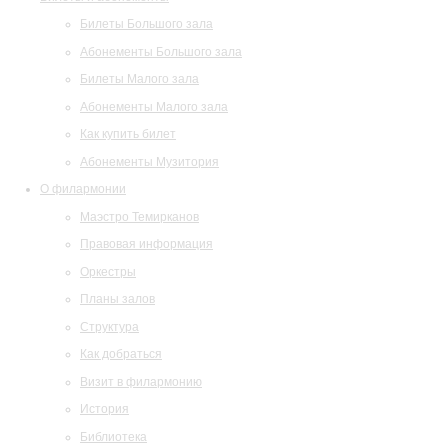
Билеты Большого зала
Абонементы Большого зала
Билеты Малого зала
Абонементы Малого зала
Как купить билет
Абонементы Музитория
О филармонии
Маэстро Темирканов
Правовая информация
Оркестры
Планы залов
Структура
Как добраться
Визит в филармонию
История
Библиотека