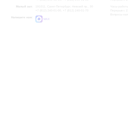
Малый зал:
191011, Санкт-Петербург, Невский пр., 30
Часы работы
+7 (812) 240-01-00, +7 (812) 240-01-70
Перерыв с 1
Вопросы на
Напишите нам:
MAX