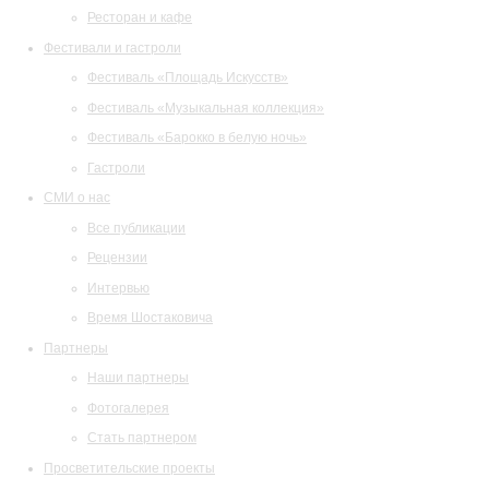
Ресторан и кафе
Фестивали и гастроли
Фестиваль «Площадь Искусств»
Фестиваль «Музыкальная коллекция»
Фестиваль «Барокко в белую ночь»
Гастроли
СМИ о нас
Все публикации
Рецензии
Интервью
Время Шостаковича
Партнеры
Наши партнеры
Фотогалерея
Стать партнером
Просветительские проекты