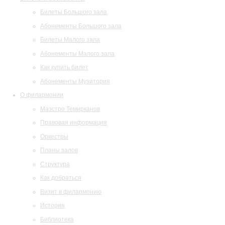
Билеты Большого зала
Абонементы Большого зала
Билеты Малого зала
Абонементы Малого зала
Как купить билет
Абонементы Музитория
О филармонии
Маэстро Темирканов
Правовая информация
Оркестры
Планы залов
Структура
Как добраться
Визит в филармонию
История
Библиотека