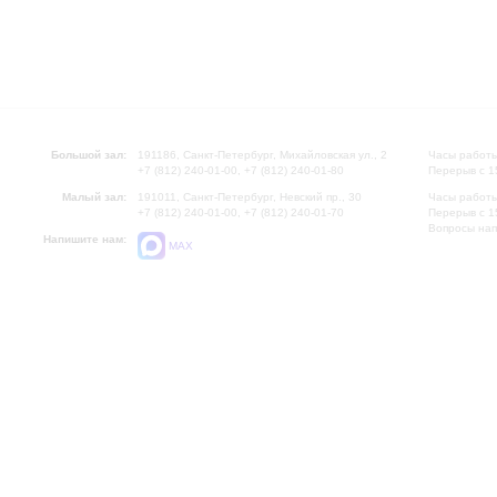
Большой зал:
191186, Санкт-Петербург, Михайловская ул., 2
Часы работы
+7 (812) 240-01-00, +7 (812) 240-01-80
Перерыв с 1
Малый зал:
191011, Санкт-Петербург, Невский пр., 30
Часы работы
+7 (812) 240-01-00, +7 (812) 240-01-70
Перерыв с 1
Вопросы на
Напишите нам:
MAX