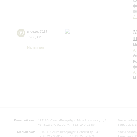
с
ф
ф
Ал
М
09
апреля
,
2023
15:00
,
Вс
П
М
Малый зал
А
б
К
ф
Ал
М
Большой зал:
191186, Санкт-Петербург, Михайловская ул., 2
Часы работы
+7 (812) 240-01-00, +7 (812) 240-01-80
Перерыв с 1
Малый зал:
191011, Санкт-Петербург, Невский пр., 30
Часы работы
+7 (812) 240-01-00, +7 (812) 240-01-70
Перерыв с 1