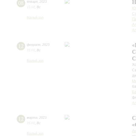
Н
08
января
,
2023
15:00
,
Вс
Юн
С
Малый зал
Пе
Ал
Ал
«
12
февраля
,
2023
15:00
,
Вс
С
С
Малый зал
Х
С
д
М
ба
Б
ф
Ал
С
12
марта
,
2023
15:00
,
Вс
«
А
Малый зал