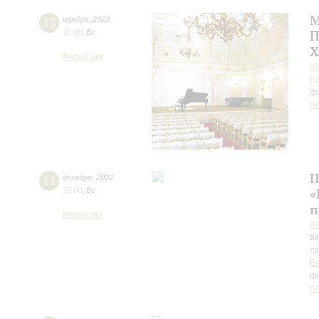
М
13
ноября
,
2022
15:00
,
Вс
П
X
Малый зал
Ю
Н
ф
Ал
П
11
декабря
,
2022
15:00
,
Вс
«
п
Малый зал
А
в
с
Б
ф
Ал