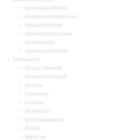
Билеты Большого зала
Абонементы Большого зала
Билеты Малого зала
Абонементы Малого зала
Как купить билет
Абонементы Музитория
О филармонии
Маэстро Темирканов
Правовая информация
Оркестры
Планы залов
Структура
Как добраться
Визит в филармонию
История
Библиотека