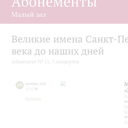
Абонементы
Малый зал
Великие имена Санкт-Пе
века до наших дней
Абонемент № 15, 7 концертов
М
09
октября
,
2022
15:00
,
Вс
«
Е
Малый зал
ме
К
Е
ф
Ал