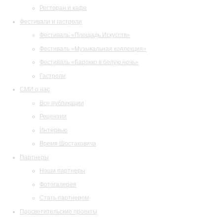
Ресторан и кафе
Фестивали и гастроли
Фестиваль «Площадь Искусств»
Фестиваль «Музыкальная коллекция»
Фестиваль «Барокко в белую ночь»
Гастроли
СМИ о нас
Все публикации
Рецензии
Интервью
Время Шостаковича
Партнеры
Наши партнеры
Фотогалерея
Стать партнером
Просветительские проекты