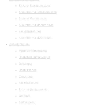
Билеты Большого зала
Абонементы Большого зала
Билеты Малого зала
Абонементы Малого зала
Как купить билет
Абонементы Музитория
О филармонии
Маэстро Темирканов
Правовая информация
Оркестры
Планы залов
Структура
Как добраться
Визит в филармонию
История
Библиотека