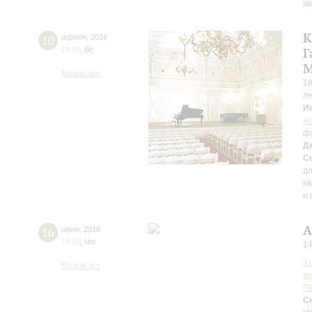
кв
К
10
апреля
,
2016
19:00
,
Вс
Г
М
Малый зал
18
ле
И
А
ф
Д
С
дл
кв
и
А
16
июня
,
2016
19:00
,
Чт
14
X
Малый зал
к
П
С