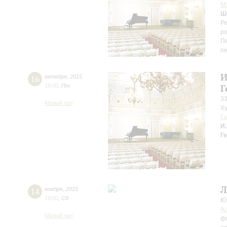
М
Ш
Ро
ро
Пе
п
И
16
октября
,
2015
19:00
,
Пт
Г
33
Малый зал
Ху
Га
И.
Г
Л
14
ноября
,
2015
19:00
,
Сб
Ю
Ал
Малый зал
ф