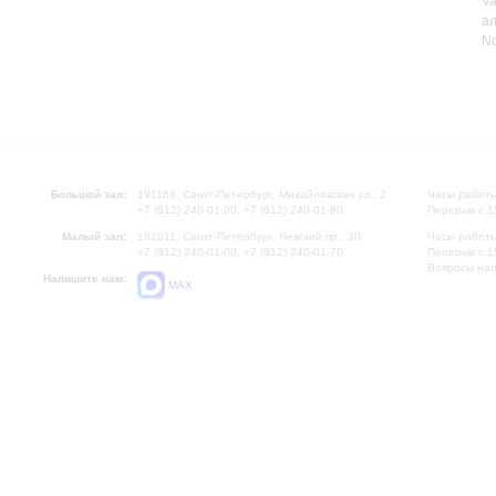
Va
ал
No
Большой зал:
191186, Санкт-Петербург, Михайловская ул., 2
Часы работы
+7 (812) 240-01-00, +7 (812) 240-01-80
Перерыв с 1
Малый зал:
191011, Санкт-Петербург, Невский пр., 30
Часы работы
+7 (812) 240-01-00, +7 (812) 240-01-70
Перерыв с 1
Вопросы на
Напишите нам:
MAX