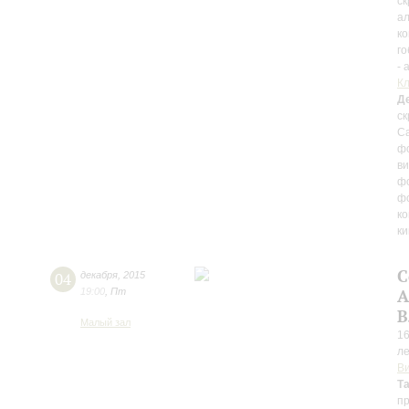
ск
ал
ко
го
- 
К
Д
ск
Са
фо
ви
фо
фо
ко
к
С
04
декабря
,
2015
19:00
,
Пт
А
В
Малый зал
16
ле
Ви
Т
п