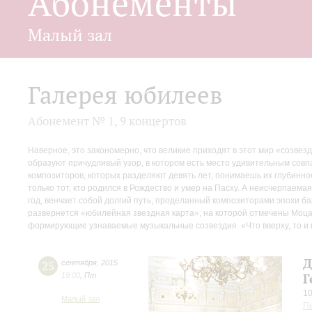
Абонементы
Малый зал
Галерея юбилеев
Абонемент № 1, 9 концертов
Наверное, это закономерно, что великие приходят в этот мир «созвезд
образуют причудливый узор, в котором есть место удивительным со
композиторов, которых разделяют девять лет, понимаешь их глубинно
только тот, кто родился в Рождество и умер на Пасху. А неисчерпаемая
год, венчает собой долгий путь, проделанный композиторами эпохи б
развернется «юбилейная звездная карта», на которой отмечены Моцарт
формирующие узнаваемые музыкальные созвездия. «Что вверху, то и в
Д
25
сентября
,
2015
19:00
,
Пт
Г
10
Малый зал
П