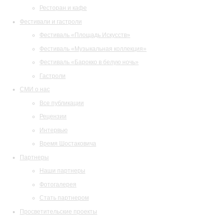
Ресторан и кафе
Фестивали и гастроли
Фестиваль «Площадь Искусств»
Фестиваль «Музыкальная коллекция»
Фестиваль «Барокко в белую ночь»
Гастроли
СМИ о нас
Все публикации
Рецензии
Интервью
Время Шостаковича
Партнеры
Наши партнеры
Фотогалерея
Стать партнером
Просветительские проекты