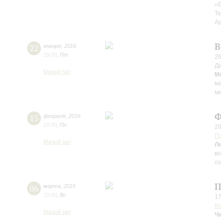
«
Те
А
В
22
января
,
2016
19:00
,
Пт
26
Д
Малый зал
М
ма
ми
Ф
15
февраля
,
2016
19:00
,
Пн
20
П
Малый зал
Л
во
с
П
06
марта
,
2016
19:00
,
Вс
17
Кс
Малый зал
Ч