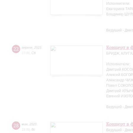
Исполнители:
Екатерина ТАР
Владимир ШУЛ
Ведущий - Дми
Концерт в ф
22
апреля
,
2023
15:00
,
Сб
БРИДЖ, КЛУГХ
Исполнители:
Дмитрий КОСО
Алексей БОГОР
Александр ЧИЖ
Павел СОКОЛО
Дмитрий ХРЫЧ
Евгений ИЗОТО
Ведущий - Дми
Концерт в ф
28
мая
,
2023
15:00
,
Вс
Ведущий - Дми