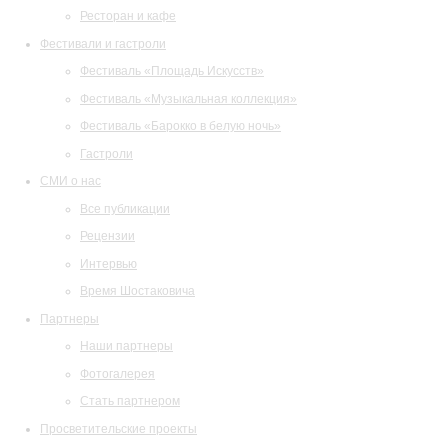
Ресторан и кафе
Фестивали и гастроли
Фестиваль «Площадь Искусств»
Фестиваль «Музыкальная коллекция»
Фестиваль «Барокко в белую ночь»
Гастроли
СМИ о нас
Все публикации
Рецензии
Интервью
Время Шостаковича
Партнеры
Наши партнеры
Фотогалерея
Стать партнером
Просветительские проекты