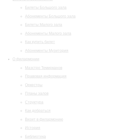
Билеты Большого зала
Абонементы Большого зала
Билеты Малого зала
Абонементы Малого зала
Как купить билет
Абонементы Музитория
О филармонии
Маэстро Темирканов
Правовая информация
Оркестры
Планы залов
Структура
Как добраться
Визит в филармонию
История
Библиотека