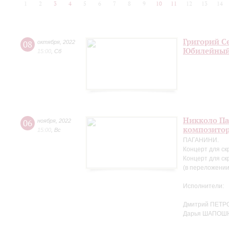
1
2
3
4
5
6
7
8
9
10
11
12
13
14
Григорий С
08
октября
,
2022
Юбилейный
15:00
,
Сб
Никколо Па
06
ноября
,
2022
композито
15:00
,
Вс
ПАГАНИНИ.
Концерт для ск
Концерт для ск
(в переложении
Исполнители:
Дмитрий ПЕТРО
Дарья ШАПОШ