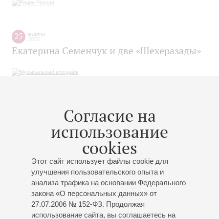
25
марта
2025
Екатерина Семенчук и две «Шехеразады»
24
марта
Согласие на
2025
Дирижер Сладковский - о современных
использование
композиторах и гастролях иностранных
cookies
музыкантов в России
Этот сайт использует файлы cookie для
улучшения пользовательского опыта и
анализа трафика на основании Федерального
закона «О персональных данных» от
24
марта
27.07.2006 № 152-ФЗ. Продолжая
2025
использование сайта, вы соглашаетесь на
Екатерина Семенчук и Госоркестр