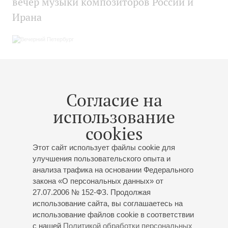
вечер музыки композиторов России и
Ирана
18
апреля
2024
В Филармонии Петербурга пройдет вечер
Согласие на
музыки композиторов России и Ирана
использование
cookies
Этот сайт использует файлы cookie для
улучшения пользовательского опыта и
17
апреля
2024
анализа трафика на основании Федерального
Российские и иранские музыканты
закона «О персональных данных» от
выступят в Санкт-Петербургской
27.07.2006 № 152-ФЗ. Продолжая
использование сайта, вы соглашаетесь на
филармонии
использование файлов cookie в соответствии
с нашей
Политикой обработки персональных