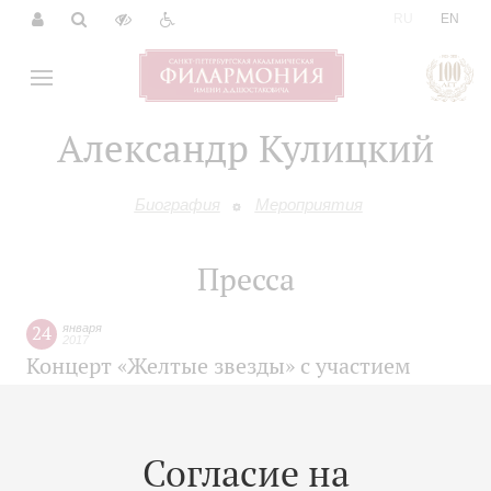
|
RU
EN
Александр Кулицкий
Биография
Мероприятия
Пресса
24
января
2017
Концерт «Желтые звезды» с участием
всемирно известных исполнителей
состоится в Большом зале Филармонии
Согласие на