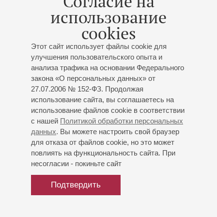
Согласие на
использование
04
декабря
,
2024
cookies
«Концертное исполнение оперы всегда сложнее: ты
Этот сайт использует файлы cookie для
обнажен, у тебя есть только твои голос и тело»: Надежда
улучшения пользовательского опыта и
Павлова исполнила монооперу «Человеческий голос» в
анализа трафика на основании Федерального
Петербургской филармонии
закона «О персональных данных» от
27.07.2006 № 152-ФЗ. Продолжая
использование сайта, вы соглашаетесь на
28
ноября
,
2024
использование файлов cookie в соответствии
Монолог покинутой женщины прозвучит со сцены
с нашей
Политикой обработки персональных
Большого зала: звезда мировой оперы Надежда Павлова
данных
. Вы можете настроить свой браузер
исполнит в Петербургской филармонии монооперу
для отказа от файлов cookie, но это может
«Человеческий голос»
повлиять на функциональность сайта. При
несогласии - покиньте сайт
01
Подтвердить
ноября
,
2024
В концерте 3 декабря 2024 года (Большой зал)
произошла замена солистки. Вместо Стефани Д'Устрак