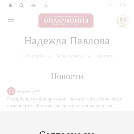
|
RU
EN
Надежда Павлова
Биография
Мероприятия
Новости
Новости
05
февраля
,
2026
Петербургская филармония – памяти жертв Холокоста:
на концерте «Желтые звезды» выступили оперные
звезды, лауреаты международного конкурса имени
Чайковского и Академический симфонический оркестр
филармонии под управлением Владимира Альтшулера