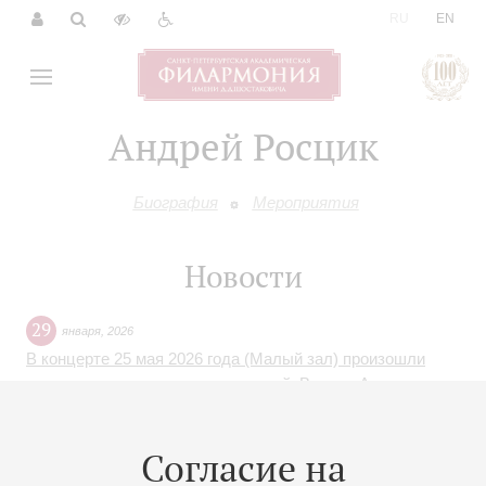
|
RU
EN
Андрей Росцик
Биография
Мероприятия
Новости
29
января
,
2026
В концерте 25 мая 2026 года (Малый зал) произошли
изменения в составе исполнителей. Вместо Андрея
Росцика выступит Полина Красовская
Согласие на