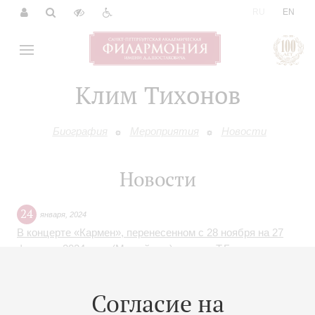
|
RU
EN
Клим Тихонов
Биография
Мероприятия
Новости
Новости
24
января
,
2024
В концерте «Кармен», перенесенном с 28 ноября на 27
февраля 2024 года (Малый зал), вместо Т.Бажакина,
К.Тихонова и И.Измайлова выступят И.Козлов и
М.Кузнецов. Вместо сочинений Лорки, Касадо и Циглера
Согласие на
прозвучат сочинения Изаи, Венявского и Паганини