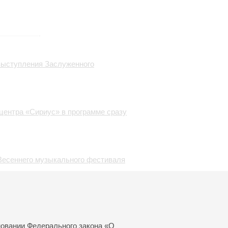
 выступления Заслуженного
центра «Сириус» в программе сразу
Весеннего музыкального фестиваля
него квартета Дмитрия
новании Федерального закона «О