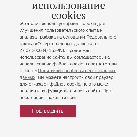
использование
cookies
12
апреля
,
2024
Этот сайт использует файлы cookie для
Концерт «Верди. Реквием» (Большой зал) перенесён с 5
улучшения пользовательского опыта и
апреля на 16 апреля 2024 года. Вместо Александра
анализа трафика на основании Федерального
Тимченко выступит Станислав Леонтьев
закона «О персональных данных» от
27.07.2006 № 152-ФЗ. Продолжая
использование сайта, вы соглашаетесь на
10
апреля
,
2024
использование файлов cookie в соответствии
Старейшие российские симфонический оркестр и хор
с нашей
Политикой обработки персональных
исполнят в Петербургской филармонии Реквием
данных
. Вы можете настроить свой браузер
Джузеппе Верди
для отказа от файлов cookie, но это может
повлиять на функциональность сайта. При
несогласии - покиньте сайт
Подтвердить