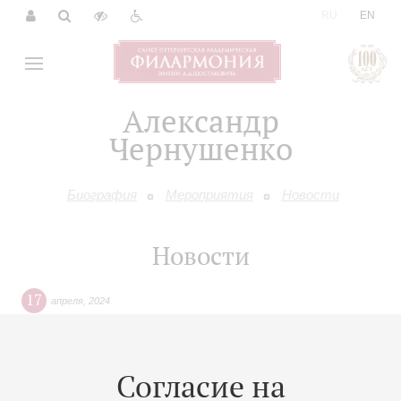
|
RU
EN
Александр
Чернушенко
Биография
Мероприятия
Новости
Новости
17
апреля
,
2024
Старейшие российские симфонический оркестр и хор
исполнили в Петербургской филармонии Реквием
Джузеппе Верди
Согласие на
Фоторепортаж