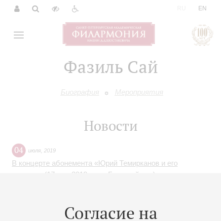
|
RU
EN
Фазиль Сай
Биография
Мероприятия
Новости
04
июля
,
2019
В концерте абонемента «Юрий Темирканов и его
оркестр» (17 мая 2019 года, Большой зал) произошла
замена солиста. Вместо Рудольфа Бухбиндера в
концерте примет участие Фазиль Сай
Согласие на