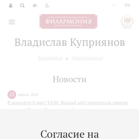
|
RU
EN
Владислав Куприянов
Биография
Мероприятия
Новости
25
апреля
,
2019
В концерте 8 мая (14:00, Малый зал) произошла замена
солиста. Вместо Владислава Куприянова в концерте
примет участие Антон Петряев
Согласие на