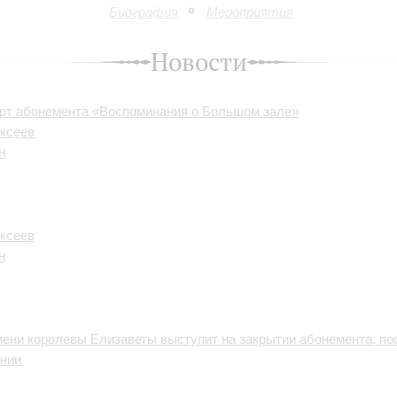
Биография
Мероприятия
Новости
рт абонемента «Воспоминания о Большом зале»
ексеев
н
ексеев
н
мени королевы Елизаветы выступит на закрытии абонемента, по
нии