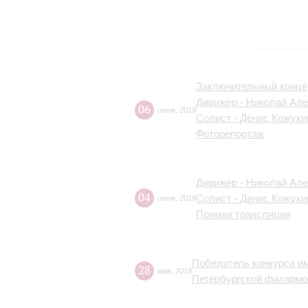
Заключительный конце
Дирижер - Николай Ал
06
июня
,
2019
Солист - Денис Кожухи
Фоторепортаж
Дирижер - Николай Ал
04
Солист - Денис Кожухи
июня
,
2019
Прямая трансляция
Победитель конкурса и
28
мая
,
2019
Петербургской филармо