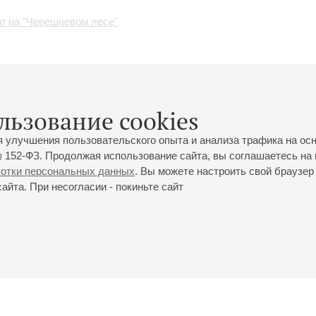
л на "Черешневом лесе"
пил на фестивале искусств "Черешневый лес"
льзование cookies
оскве
я улучшения пользовательского опыта и анализа трафика на ос
 152-ФЗ. Продолжая использование сайта, вы соглашаетесь на 
ботки персональных данных
. Вы можете настроить свой браузер 
йта. При несогласии - покиньте сайт