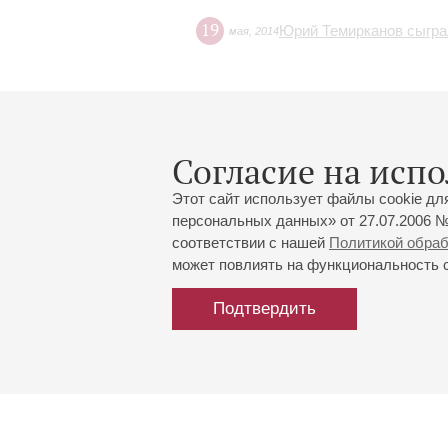
19
Юрий Темирканов сыгра
мая
,
2014
19
Юрий Темирканов высту
мая
,
2014
Согласие на испо
27
Концерты в Баку и М
апреля
,
2014
Этот сайт использует файлы cookie дл
персональных данных» от 27.07.2006 №
соответствии с нашей
Политикой обра
может повлиять на функциональность са
Подтвердить