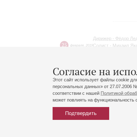
Дирижер - Фёдор Ле
25
Солист - Михаил Як
февраля
,
2019
Прямая трансляция
Согласие на испо
18
Скрипичный концерт
февраля
,
2019
Этот сайт использует файлы cookie дл
персональных данных» от 27.07.2006 №
соответствии с нашей
Политикой обра
может повлиять на функциональность са
Подтвердить