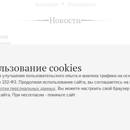
Биография
Мероприятия
Новости
днёв
овлев
льзование cookies
 Филипа Гласса прозвучит в Петербургской филармонии
я улучшения пользовательского опыта и анализа трафика на ос
 152-ФЗ. Продолжая использование сайта, вы соглашаетесь на 
ботки персональных данных
. Вы можете настроить свой браузер 
йта. При несогласии - покиньте сайт